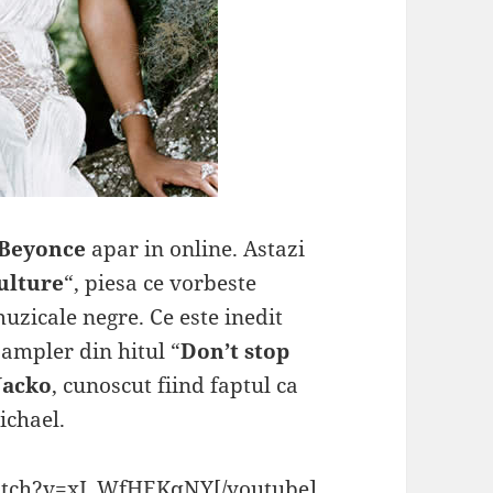
Beyonce
apar in online. Astazi
ulture
“, piesa ce vorbeste
muzicale negre. Ce este inedit
sampler din hitul “
Don’t stop
Jacko
, cunoscut fiind faptul ca
ichael.
atch?v=xI_WfHEKqNY[/youtube]