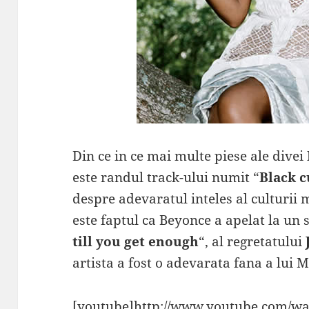
Din ce in ce mai multe piese ale divei
este randul track-ului numit “
Black c
despre adevaratul inteles al culturii 
este faptul ca Beyonce a apelat la un 
till you get enough
“, al regretatului
artista a fost o adevarata fana a lui M
[youtube]http://www.youtube.com/w