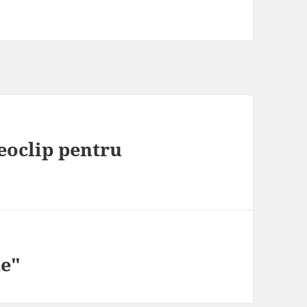
deoclip pentru
ne"