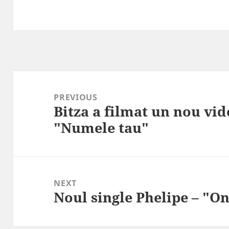
Post
navigation
PREVIOUS
Bitza a filmat un nou vi
Previous
"Numele tau"
post:
NEXT
Noul single Phelipe – "O
Next
post: