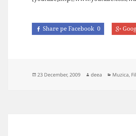
Share pe Facebook
0
Goog
Posted
Author
Categorie
23 December, 2009
deea
Muzica, Fi
on