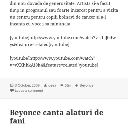
din nou dovada de generozitate. Artista si-a facut
timp in programul sau foarte incarcat pentru a vizita
un centru pentru copiii bolnavi de cancer si a-i
incanta cu vocea sa minunata.
[youtube]http://www.youtube.com/watch?v=jLJJ0ilw-
ys&feature=related[/youtube]
[youtube]http://www.youtube.com/watch?
v=vXXhkkAi9h4&feature=related[/youtube]
Posted
Author
Categories
Tags
3 October, 2009
deea
Stiri
Beyonce
on
on Beyonce a cantat pentru copiii din Singapore
Leave a comment
Beyonce canta alaturi de
fani