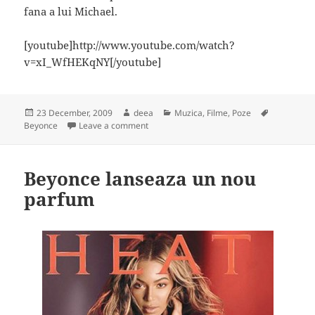
fana a lui Michael.
[youtube]http://www.youtube.com/watch?
v=xI_WfHEKqNY[/youtube]
Posted
Author
Categories
Tags
23 December, 2009
deea
Muzica, Filme, Poze
on
on O noua piesa Beyonce – "Black culture"
Beyonce
Leave a comment
Beyonce lanseaza un nou
parfum