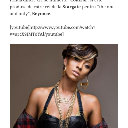
produsa de catre cei de la
Stargate
pentru “the one
and only”,
Beyonce
.
[youtube]http://www.youtube.com/watch?
v=nrcX9IMToYA[/youtube]