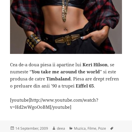
Cea de-a doua piesa ii apartine lui
Keri Hilson
, se
numeste “
You take me around the world
” si este
produsa de catre
Timbaland
. Piesa are drept refren
o preluare din anii ’90 a trupei
Eiffel 65
.
[youtube]http://www.youtube.com/watch?
v=Hd2wWgoOoBM[/youtube]
Posted
Author
Categories
Tags
14 September, 2009
deea
Muzica, Filme, Poze