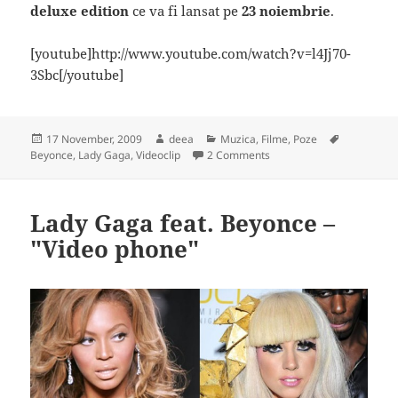
deluxe edition
ce va fi lansat pe
23 noiembrie
.
[youtube]http://www.youtube.com/watch?v=l4Jj70-
3Sbc[/youtube]
Posted
Author
Categories
Tags
17 November, 2009
deea
Muzica, Filme, Poze
on
on Videoclip: Beyonce fea
Beyonce
,
Lady Gaga
,
Videoclip
2 Comments
Lady Gaga feat. Beyonce –
"Video phone"