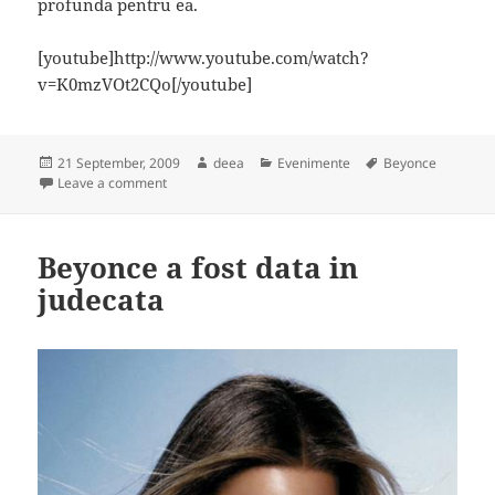
profunda pentru ea.
[youtube]http://www.youtube.com/watch?
v=K0mzVOt2CQo[/youtube]
Posted
Author
Categories
Tags
21 September, 2009
deea
Evenimente
Beyonce
on
on Beyonce canta alaturi de fani
Leave a comment
Beyonce a fost data in
judecata