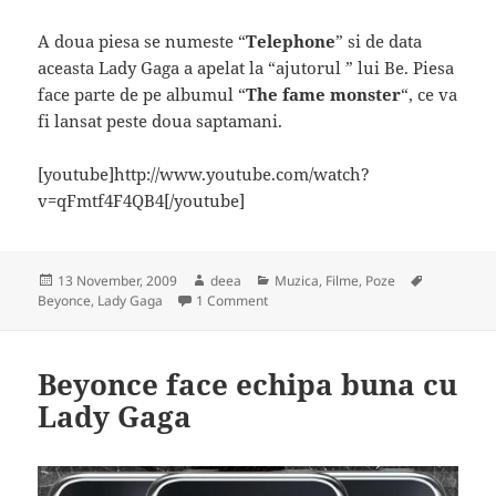
A doua piesa se numeste “
Telephone
” si de data
aceasta Lady Gaga a apelat la “ajutorul ” lui Be. Piesa
face parte de pe albumul “
The fame monster
“, ce va
fi lansat peste doua saptamani.
[youtube]http://www.youtube.com/watch?
v=qFmtf4F4QB4[/youtube]
Posted
Author
Categories
Tags
13 November, 2009
deea
Muzica, Filme, Poze
on
on Lady Gaga feat. Beyonce – "Video
Beyonce
,
Lady Gaga
1 Comment
Beyonce face echipa buna cu
Lady Gaga