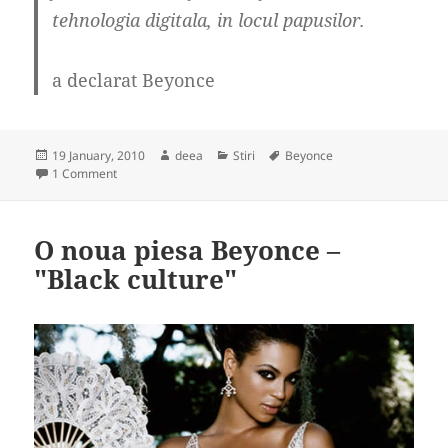
tehnologia digitala, in locul papusilor.
a declarat Beyonce
Posted
Author
Categories
Tags
19 January, 2010
deea
Stiri
Beyonce
on
on Beyonce este noua imagine Nintendo
1 Comment
O noua piesa Beyonce –
"Black culture"