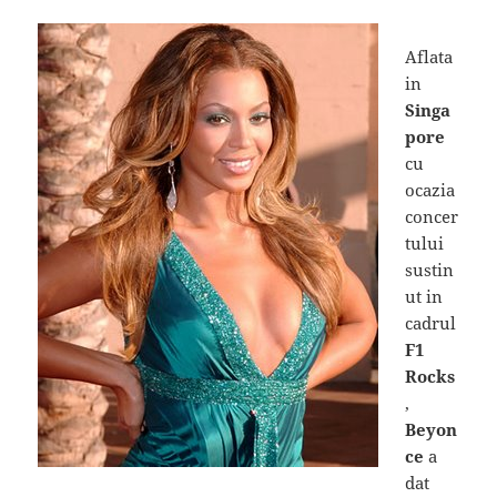
Aflata
in
Singa
pore
cu
ocazia
concer
tului
sustin
ut in
cadrul
F1
Rocks
,
Beyon
ce
a
dat