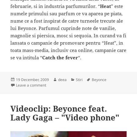
februarie, si in industria parfumurilor. “
Heat
” este
numele primului sau parfum ce va aparea pe piata,
nume ce a fost inspirat de catre turneele trecute ale
lui Beyonce. Parfumul cuprinde note de vanilie,
magnolie si piersica, mosc si sequoia. In curand va fi
lansata o campanie de promovare pentru “Heat”, in
toata mass-media, inclusiv cea online, campanie care
se va intitula “
Catch the fever
“.
Posted
Author
Categories
Tags
19 December, 2009
deea
Stiri
Beyonce
on
on Beyonce lanseaza un nou parfum
Leave a comment
Videoclip: Beyonce feat.
Lady Gaga – "Video phone"