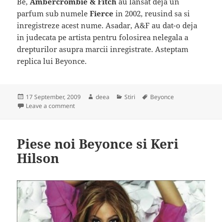
Be,
Ambercrombie & Fitch
au lansat deja un
parfum sub numele
Fierce
in 2002, reusind sa si
inregistreze acest nume. Asadar, A&F au dat-o deja
in judecata pe artista pentru folosirea nelegala a
drepturilor asupra marcii inregistrate. Asteptam
replica lui Beyonce.
Posted
Author
Categories
Tags
17 September, 2009
deea
Stiri
Beyonce
on
on Beyonce a fost data in judecata
Leave a comment
Piese noi Beyonce si Keri
Hilson