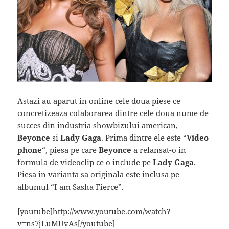
Astazi au aparut in online cele doua piese ce
concretizeaza colaborarea dintre cele doua nume de
succes din industria showbizului american,
Beyonce
si
Lady Gaga
. Prima dintre ele este “
Video
phone
“, piesa pe care
Beyonce
a relansat-o in
formula de videoclip ce o include pe
Lady Gaga
.
Piesa in varianta sa originala este inclusa pe
albumul “I am Sasha Fierce”.
[youtube]http://www.youtube.com/watch?
v=ns7jLuMUvAs[/youtube]