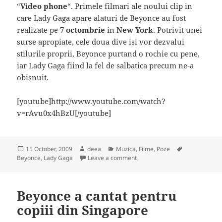
“
Video phone
“. Primele filmari ale noului clip in
care Lady Gaga apare alaturi de Beyonce au fost
realizate pe
7 octombrie
in
New York
. Potrivit unei
surse apropiate, cele doua dive isi vor dezvalui
stilurile proprii, Beyonce purtand o rochie cu pene,
iar Lady Gaga fiind la fel de salbatica precum ne-a
obisnuit.
[youtube]http://www.youtube.com/watch?
v=rAvu0x4hBzU[/youtube]
Posted
Author
Categories
Tags
15 October, 2009
deea
Muzica, Filme, Poze
on
on Beyonce face echipa buna 
Beyonce
,
Lady Gaga
Leave a comment
Beyonce a cantat pentru
copiii din Singapore