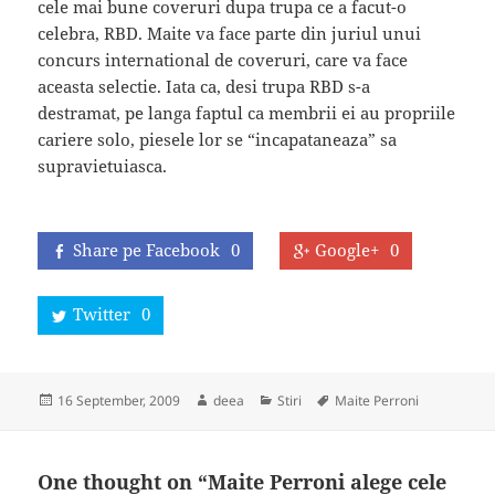
cele mai bune coveruri dupa trupa ce a facut-o
celebra, RBD. Maite va face parte din juriul unui
concurs international de coveruri, care va face
aceasta selectie. Iata ca, desi trupa RBD s-a
destramat, pe langa faptul ca membrii ei au propriile
cariere solo, piesele lor se “incapataneaza” sa
supravietuiasca.
Share pe Facebook
0
Google+
0
Twitter
0
Posted
Author
Categories
Tags
16 September, 2009
deea
Stiri
Maite Perroni
on
One thought on “Maite Perroni alege cele