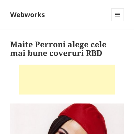
Webworks
MENU
AND
WIDGETS
Maite Perroni alege cele
mai bune coveruri RBD