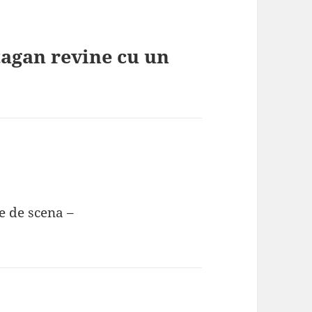
tagan revine cu un
ays:
e de scena –