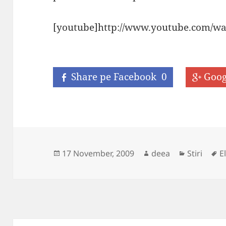
[youtube]http://www.youtube.com/w
Share pe Facebook
0
Goog
Posted
Author
Categorie
T
17 November, 2009
deea
Stiri
E
on