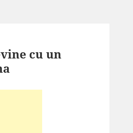
evine cu un
na