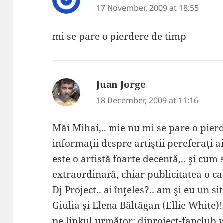
17 November, 2009 at 18:55
mi se pare o pierdere de timp
Juan Jorge
says:
18 December, 2009 at 11:16
Măi Mihai,.. mie nu mi se pare o pier
informaţii despre artiştii pereferaţi a
este o artistă foarte decentă,.. şi cum 
extraordinară, chiar publicitatea o cau
Dj Project.. ai înţeles?.. am şi eu un s
Giulia şi Elena Băltăgan (Ellie White)!
pe linkul următor: djproject-fanclub