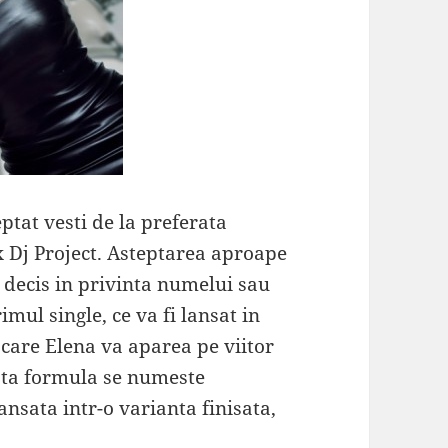
eptat vesti de la preferata
x Dj Project. Asteptarea aproape
a decis in privinta numelui sau
imul single, ce va fi lansat in
 care Elena va aparea pe viitor
asta formula se numeste
lansata intr-o varianta finisata,