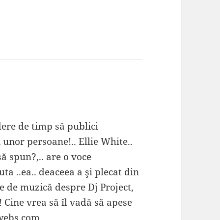
dere de timp să publici
i unor persoane!.. Ellie White..
să spun?,.. are o voce
ta ..ea.. deaceea a şi plecat din
ite de muzică despre Dj Project,
! Cine vrea să îl vadă să apese
.webs.com