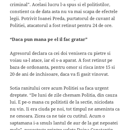
criminal”. Acelasi lucru l-a spus si el politistilor,
constient ca de data asta nu va mai scapa de efectele
legii. Potrivit Ioanei Preda, purtatorul de cuvant al
Politiei, atacatorul a fost retinut pentru 24 de ore.
“Daca pun mana pe el il fac gratar”
Agresorul declara ca cei doi venisera cu pietre si
voiau sa-l atace, iar el s-a aparat. A fost retinut pe
baza de ordonanta, pentru omor si risca intre 15 si
20 de ani de inchisoare, daca va fi gasit vinovat.
Sotia ranitului cere acum Politiei sa faca urgent
dreptate. “De luni de zile chemam Politia, din cauza
lui. E pe-o mana cu politistii de la sectie, niciodata
nu vin. Ii era ciuda pe noi, tot timpul ne ameninta ca
ne omoara. Zicea ca ne taie cu cutitul. Acum o
saptamana i-a smuls lantul de aur de la gat nepoatei
mele”, povesteste printre urlete Doina Constantin.