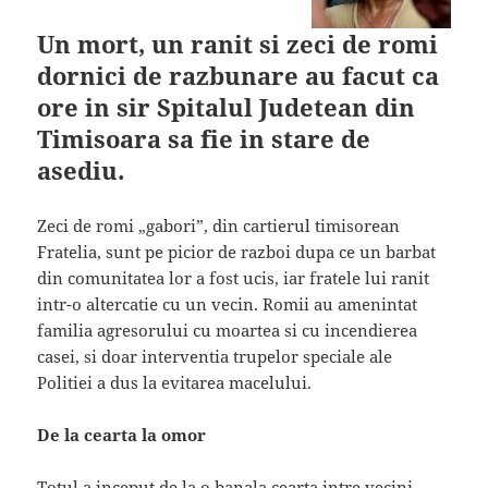
Un mort, un ranit si zeci de romi
dornici de razbunare au facut ca
ore in sir Spitalul Judetean din
Timisoara sa fie in stare de
asediu.
Zeci de romi „gabori”, din cartierul timisorean
Fratelia, sunt pe picior de razboi dupa ce un barbat
din comunitatea lor a fost ucis, iar fratele lui ranit
intr-o altercatie cu un vecin. Romii au amenintat
familia agresorului cu moartea si cu incendierea
casei, si doar interventia trupelor speciale ale
Politiei a dus la evitarea macelului.
De la cearta la omor
Totul a inceput de la o banala cearta intre vecini.