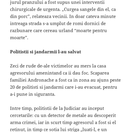
jurul pranzului a fost supus unei interventii
chirurgicale de urgenta. „Curgea sangele din el, ca
din porc”, relateaza vecinii. In doar cateva minute
intreaga strada s-a umplut de romi dornici de
razbunare care cereau urland “moarte pentru
moarte”.
Politistii si jandarmii l-au salvat
Zeci de rude de-ale victimelor au mers la casa
agresorului amenintand ca ii dau foc. Scaparea
familiei Andronache a fost ca in zona au ajuns peste
20 de politisti si jandarmi care i-au evacuat, pentru
a-i pune in siguranta.
Intre timp, politistii de la Judiciar au inceput
cercetarile: cu un detector de metale au descoperit
arma crimei, iar in scurt timp agresorul a fost si el
retinut, in timp ce sotia lui striga „luati-l, e un