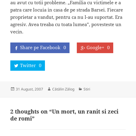
au avut cu totii probleme. „Familia cu victimele e a
patra care locuia in casa de pe strada Barsei. Fiecare
proprietar a vandut, pentru ca nu l-au suportat. Era
agresiv. Avea treaba cu toata lumea”, povesteste un
vecin.
Share pe Facebook
0
Google+
0
Twitter
0
Posted
Author
Categories
31 August, 2007
Cătălin Zălog
Stiri
on
2 thoughts on “Un mort, un ranit si zeci
de romi”