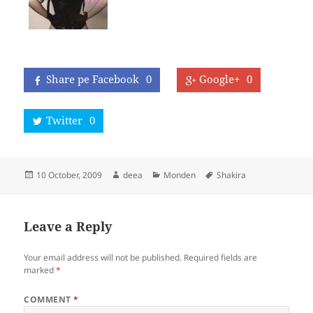
Share pe Facebook
0
Google+
0
Twitter
0
Posted
Author
Categories
Tags
10 October, 2009
deea
Monden
Shakira
on
Leave a Reply
Your email address will not be published.
Required fields are
marked
*
COMMENT
*