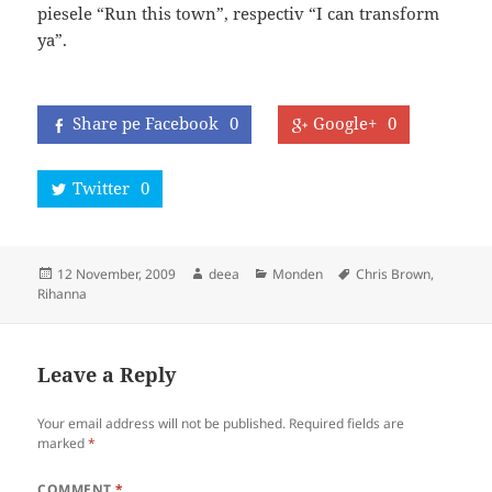
piesele “Run this town”, respectiv “I can transform
ya”.
Share pe Facebook
0
Google+
0
Twitter
0
Posted
Author
Categories
Tags
12 November, 2009
deea
Monden
Chris Brown
,
on
Rihanna
Leave a Reply
Your email address will not be published.
Required fields are
marked
*
COMMENT
*