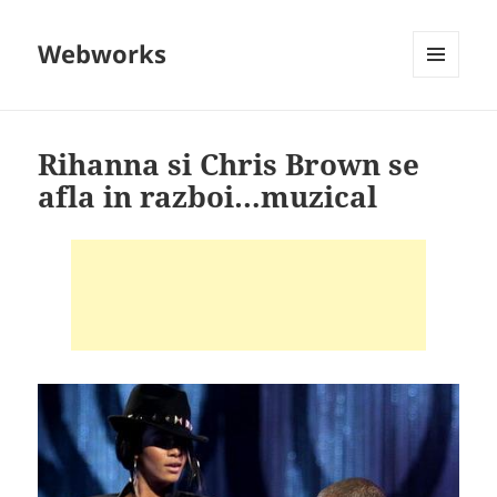
Webworks
MENU
AND
WIDGETS
Rihanna si Chris Brown se
afla in razboi…muzical