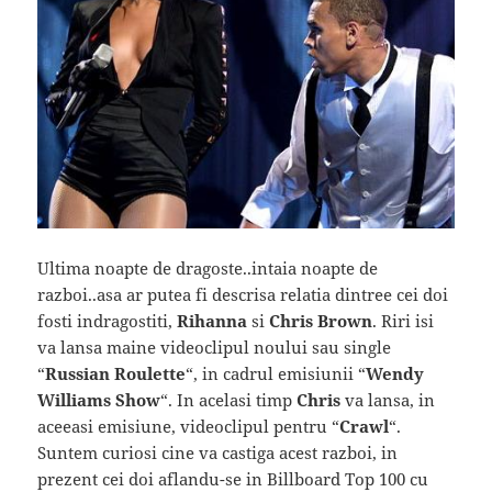
Ultima noapte de dragoste..intaia noapte de
razboi..asa ar putea fi descrisa relatia dintree cei doi
fosti indragostiti,
Rihanna
si
Chris Brown
. Riri isi
va lansa maine videoclipul noului sau single
“
Russian Roulette
“, in cadrul emisiunii “
Wendy
Williams Show
“. In acelasi timp
Chris
va lansa, in
aceeasi emisiune, videoclipul pentru “
Crawl
“.
Suntem curiosi cine va castiga acest razboi, in
prezent cei doi aflandu-se in Billboard Top 100 cu