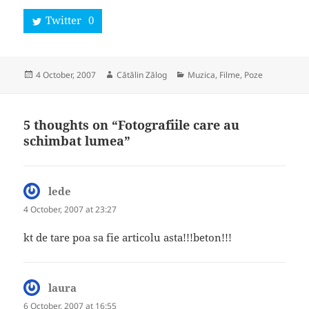
Twitter
0
Posted
Author
Categories
4 October, 2007
Cătălin Zălog
Muzica, Filme, Poze
on
5 thoughts on “Fotografiile care au
schimbat lumea”
lede
says:
4 October, 2007 at 23:27
kt de tare poa sa fie articolu asta!!!beton!!!
laura
says:
6 October, 2007 at 16:55