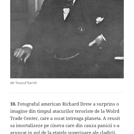
de Yousuf Karsh
10.
Fotograful american Richard Drew a surprins o
imagine din timpul atacurilor teroriste de la Wolrd
Trade Center, care a socat intreaga planeta. A reusit
sa imortalizeze pe cineva care din cauza panicii s-a
aruncat in gol de la etajele superioare ale cladirii.