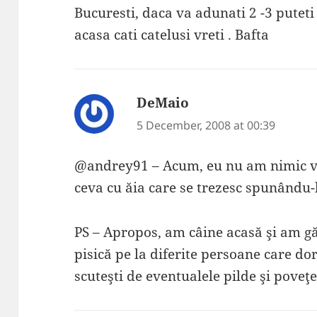
Bucuresti, daca va adunati 2 -3 putet
acasa cati catelusi vreti . Bafta
DeMaio
says:
5 December, 2008 at 00:39
@andrey91 – Acum, eu nu am nimic viz
ceva cu ăia care se trezesc spunându-l
PS – Apropos, am câine acasă şi am gă
pisică pe la diferite persoane care d
scuteşti de eventualele pilde şi poveţe