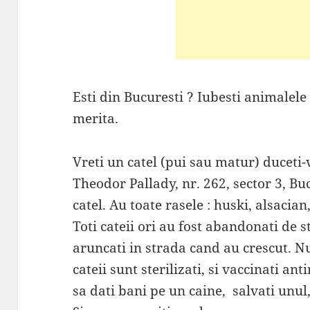
Esti din Bucuresti ? Iubesti animalele
merita.
Vreti un catel (pui sau matur) duceti-
Theodor Pallady, nr. 262, sector 3, Buc
catel. Au toate rasele : huski, alsacia
Toti cateii ori au fost abandonati de s
aruncati in strada cand au crescut. N
cateii sunt sterilizati, si vaccinati anti
sa dati bani pe un caine, salvati unul,