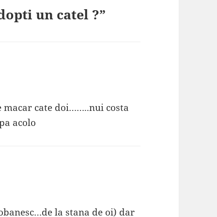
dopti un catel ?”
te macar cate doi……..nui costa
apa acolo
iobanesc…de la stana de oi) dar