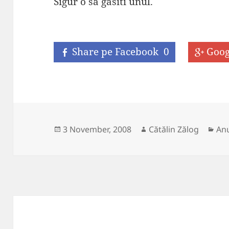
Sigur o sa gasiti unul.
Share pe Facebook
0
Goog
Posted
Author
Cat
3 November, 2008
Cătălin Zălog
An
on