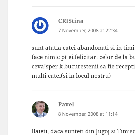
CRIStina
says:
7 November, 2008 at 22:34
sunt atatia catei abandonati si in tim
face nimic pt ei.felicitari celor de la 
ceva!sper k bucurestenii sa fie recepti
multi catei(si in locul nostru)
Pavel
says:
8 November, 2008 at 11:14
Baieti, daca sunteti din Jugoj si Timis