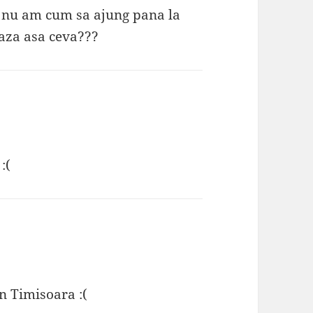
i nu am cum sa ajung pana la
eaza asa ceva???
:(
n Timisoara :(