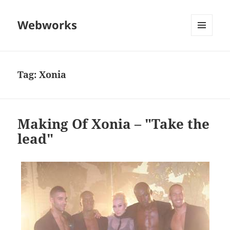
Webworks
MENU
AND
WIDGETS
Tag:
Xonia
Making Of Xonia – "Take the
lead"