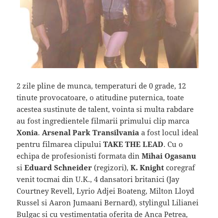
2 zile pline de munca, temperaturi de 0 grade, 12
tinute provocatoare, o atitudine puternica, toate
acestea sustinute de talent, vointa si multa rabdare
au fost ingredientele filmarii primului clip marca
Xonia
.
Arsenal Park Transilvania
a fost locul ideal
pentru filmarea clipului
TAKE THE LEAD
. Cu o
echipa de profesionisti formata din
Mihai Ogasanu
si
Eduard Schneider
(regizori),
K. Knight
coregraf
venit tocmai din U.K., 4 dansatori britanici (Jay
Courtney Revell, Lyrio Adjei Boateng, Milton Lloyd
Russel si Aaron Jumaani Bernard), stylingul Lilianei
Bulgac si cu vestimentatia oferita de Anca Petrea,