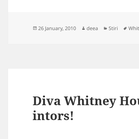
Posted
Author
Categories
Tag
26 January, 2010
deea
Stiri
Whi
on
Diva Whitney Hou
intors!