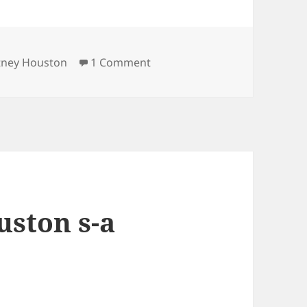
s
on Whitney Houston porneste 
tney Houston
1 Comment
ston s-a