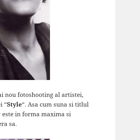
i nou fotoshooting al artistei,
i “
Style
“. Asa cum suna si titlul
y este in forma maxima si
era sa.