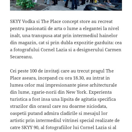
SKYY Vodka si The Place concept store au recreat
pentru pasionatii de arta o lume a elegantei la nivel
inalt, una transpusa atat prin intermediul hainelor
din magazin, cat si prin dubla expozitie gazduita: cea
a fotografului Cornel Lazia si a designerului Carmen
Secareanu.
Cei peste 100 de invitaţi care au trecut pragul The
Place aseara, incepand cu ora 18.30, au intrat in
lumea celor mai impresionante piese arhitecturale
din lume, zgarie-norii din New York. Experienta
turistica a fost insa una lipsita de agitatia specifica
strazilor din orasul care nu doarme niciodata,
oaspetii putand admira cladirile si mesajul lor
artistic prin intermediul vitrinei special realizate de
catre SKYY 90, al fotografiilor lui Cornel Lazia si al