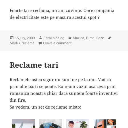
Foarte tare reclama, nu am cuvinte. Oare compania
de electricitate este pe masura acestui spot ?
Posted
Author
Categories
Tags
15 July, 2009
Cătălin Zălog
Muzica, Filme, Poze
on
on RWE Energy: Giant
Mediu
,
reclame
Leave a comment
Reclame tari
Reclamele astea sigur nu sunt de pe la noi. Vad ca
prin alte parti se poate. Eu n-am vazut asa ceva prin
romanica noastra chiar daca suntem foarte inventivi
din fire.
Sa vedem, un set de reclame misto: