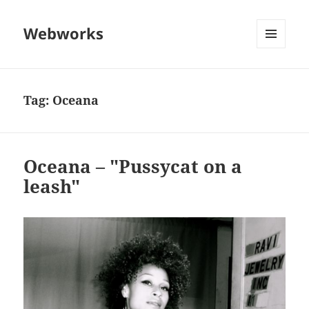
Webworks
MENU
AND
WIDGETS
Tag:
Oceana
Oceana – "Pussycat on a
leash"