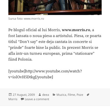
Sursa foto: www.morris.ro
Pe blogul oficial al lui Morris,
www.morris.ro
, a
fost lansata o noua piesa a artistului. Piesa, ce poarta
titlul “Don’t say” este deja cantata in concerte si
“prinde” foarte bine la public. In prezent Morris se
afla intr-un turneu european, prima “stationare”
fiind Polonia.
[youtube]http://www.youtube.com/watch?
v=iolOvH5Dtkg[/youtube]
Posted
Author
Categories
Tags
27 August, 2009
deea
Muzica, Filme, Poze
on
on Morris – "Don't say"
Morris
Leave a comment