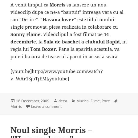
A venit timpul ca
Morris
sa lanseze un nou
videoclip dupa ce ne-a “bantuit” intreaga vara cu al
sau “Desire”. “
Havana lover
” este titlul noului
single promovat, piesa realizata in colaborare cu
Sonny Flame
. Videoclipul a fost filmat pe
14
decembrie
, la
Sala de baschet a clubului Rapid
, in
regia lui
Tom Boxer
. Pana la aparitia acestuia, va
puteti bucura de teaserul aparut in aceasta seara.
[youtube]http://www.youtube.com/watch?
v=WAr1SjoTjEM[/youtube]
Posted
Author
Categories
Tags
18 December, 2009
deea
Muzica, Filme, Poze
on
on Teaser Videoclip: Morris – "Havana lover"
Morris
Leave a comment
Noul single Morris –