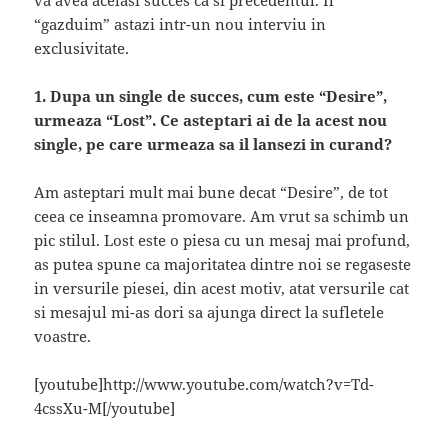
va avea acelasi succes ca si precedentul. Il
“gazduim” astazi intr-un nou interviu in
exclusivitate.
1. Dupa un single de succes, cum este “Desire”,
urmeaza “Lost”. Ce asteptari ai de la acest nou
single, pe care urmeaza sa il lansezi in curand?
Am asteptari mult mai bune decat “Desire”, de tot
ceea ce inseamna promovare. Am vrut sa schimb un
pic stilul. Lost este o piesa cu un mesaj mai profund,
as putea spune ca majoritatea dintre noi se regaseste
in versurile piesei, din acest motiv, atat versurile cat
si mesajul mi-as dori sa ajunga direct la sufletele
voastre.
[youtube]http://www.youtube.com/watch?v=Td-
4cssXu-M[/youtube]