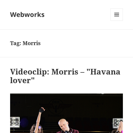
Webworks
MENU
AND
WIDGETS
Tag:
Morris
Videoclip: Morris – "Havana
lover"