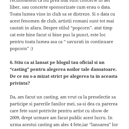
recunoastem ca nu prea mai sunt concerte in aer
liber, sau concerte sponsorizate cum erau o data.
Toata lumea vine in club sa se distreze. Si o data cu
acest fenomen de club, artistii romani sunt tot mai
cautati in afara. Despre stilul “popcorn”. atat timp
cat este bine facut si bine pus la punct, este loc
pentru toata lumea asa ca “ savurati in continuare
popcorn” :)
6. Stiu ca ai lansat pe blogul tau oficial si un
“casting” pentru alegerea noilor tale dansatoare.
De ce nu s-a mizat strict pe alegerea ta in aceasta
privinta?
Da, am facut un casting, am vrut ca la preselectie sa
participe si parerile fanilor mei, sa-si dea cu parerea
care fete sunt potrivite pentru artist cu show de
2009, drept urmare am facut public acest lucru. In
urma acestui casting am ales 4 fete,iar “lansarea” lor