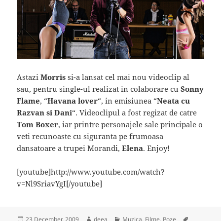
Astazi
Morris
si-a lansat cel mai nou videoclip al
sau, pentru single-ul realizat in colaborare cu
Sonny
Flame
, “
Havana lover
“, in emisiunea “
Neata cu
Razvan si Dani
“. Videoclipul a fost regizat de catre
Tom Boxer
, iar printre personajele sale principale o
veti recunoaste cu siguranta pe frumoasa
dansatoare a trupei Morandi,
Elena
. Enjoy!
[youtube]http://www.youtube.com/watch?
v=Nl9SriavYgI[/youtube]
Posted
Author
Categories
Tags
23 December, 2009
deea
Muzica, Filme, Poze