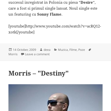
succesul inregistrat in Polonia cu piesa “
Desire
“,
care a fost si primul single lansat. Noul single este
un featuring cu
Sonny Flame
.
[youtube]http://www.youtube.com/watch?v=acRQ12-
xotk[/youtube]
Posted
Author
Categories
Tags
14 October, 2009
deea
Muzica, Filme, Poze
on
on Noul single Morris – "Havana lover"
Morris
Leave a comment
Morris – "Destiny"