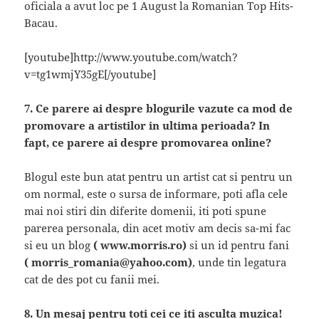
oficiala a avut loc pe 1 August la Romanian Top Hits-
Bacau.
[youtube]http://www.youtube.com/watch?
v=tg1wmjY35gE[/youtube]
7. Ce parere ai despre blogurile vazute ca mod de
promovare a artistilor in ultima perioada? In
fapt, ce parere ai despre promovarea online?
Blogul este bun atat pentru un artist cat si pentru un
om normal, este o sursa de informare, poti afla cele
mai noi stiri din diferite domenii, iti poti spune
parerea personala, din acet motiv am decis sa-mi fac
si eu un blog
( www.morris.ro)
si un id pentru fani
(
morris_romania@yahoo.com
)
, unde tin legatura
cat de des pot cu fanii mei.
8. Un mesaj pentru toti cei ce iti asculta muzica!