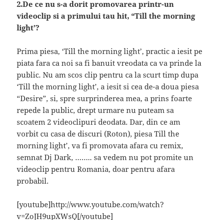
2.De ce nu s-a dorit promovarea printr-un
videoclip si a primului tau hit, “Till the morning
light’?
Prima piesa, ‘Till the morning light’, practic a iesit pe
piata fara ca noi sa fi banuit vreodata ca va prinde la
public. Nu am scos clip pentru ca la scurt timp dupa
‘Till the morning light’, a iesit si cea de-a doua piesa
“Desire”, si, spre surprinderea mea, a prins foarte
repede la public, drept urmare nu puteam sa
scoatem 2 videoclipuri deodata. Dar, din ce am
vorbit cu casa de discuri (Roton), piesa Till the
morning light’, va fi promovata afara cu remix,
semnat Dj Dark, …….. sa vedem nu pot promite un
videoclip pentru Romania, doar pentru afara
probabil.
[youtube]http://www.youtube.com/watch?
v=ZoJH9upXWsQ[/youtube]