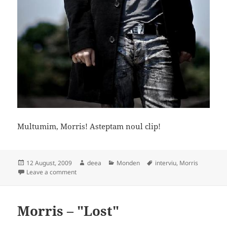
Multumim, Morris! Asteptam noul clip!
Posted
Author
Categories
Tags
12 August, 2009
deea
Monden
interviu
,
Morris
on
on Interviu exclusiv: Morris
Leave a comment
Morris – "Lost"