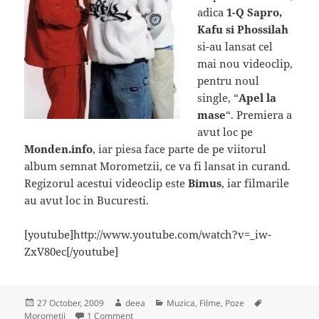
adica
1-Q Sapro,
Kafu si Phossilah
si-au lansat cel
mai nou videoclip,
pentru noul
single, “
Apel la
mase
“. Premiera a
avut loc pe
Monden.info
, iar piesa face parte de pe viitorul
album semnat Morometzii, ce va fi lansat in curand.
Regizorul acestui videoclip este
Bimus
, iar filmarile
au avut loc in Bucuresti.
[youtube]http://www.youtube.com/watch?v=_iw-
ZxV80ec[/youtube]
Posted
Author
Categories
Tags
27 October, 2009
deea
Muzica, Filme, Poze
on
on Noul videoclip Morometzii – "Apel la mase"
Morometii
1 Comment