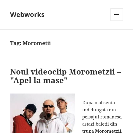
Webworks
MENU
AND
WIDGETS
Tag:
Morometii
Noul videoclip Morometzii –
"Apel la mase"
Dupa o absenta
indelungata din
peisajul romanesc,
astazi baietii din
trupa
Morometzii
,