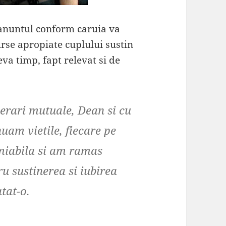
 anuntul conform caruia va
urse apropiate cuplului sustin
eva timp, fapt relevat si de
berari mutuale, Dean si cu
uam vietile, fiecare pe
miabila si am ramas
u sustinerea si iubirea
tat-o.