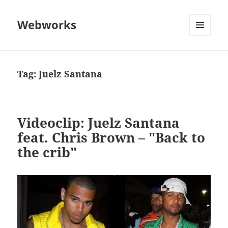
Webworks
MENU
AND
WIDGETS
Tag:
Juelz Santana
Videoclip: Juelz Santana
feat. Chris Brown – "Back to
the crib"