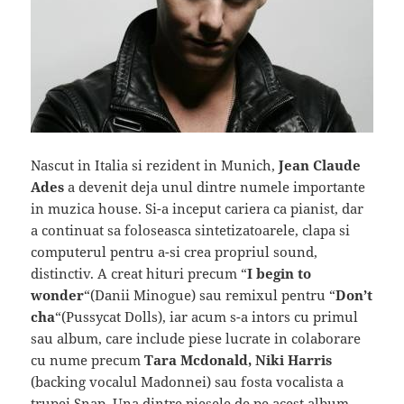
Nascut in Italia si rezident in Munich,
Jean Claude
Ades
a devenit deja unul dintre numele importante
in muzica house. Si-a inceput cariera ca pianist, dar
a continuat sa foloseasca sintetizatoarele, clapa si
computerul pentru a-si crea propriul sound,
distinctiv. A creat hituri precum “
I begin to
wonder
“(Danii Minogue) sau remixul pentru “
Don’t
cha
“(Pussycat Dolls), iar acum s-a intors cu primul
sau album, care include piese lucrate in colaborare
cu nume precum
Tara Mcdonald, Niki Harris
(backing vocalul Madonnei) sau fosta vocalista a
trupei Snap. Una dintre piesele de pe acest album