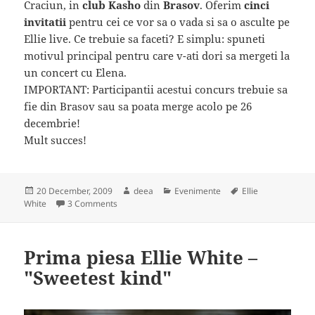
Craciun, in
club Kasho
din
Brasov
. Oferim
cinci
invitatii
pentru cei ce vor sa o vada si sa o asculte pe
Ellie live. Ce trebuie sa faceti? E simplu: spuneti
motivul principal pentru care v-ati dori sa mergeti la
un concert cu Elena.
IMPORTANT: Participantii acestui concurs trebuie sa
fie din Brasov sau sa poata merge acolo pe 26
decembrie!
Mult succes!
Posted
Author
Categories
Tags
20 December, 2009
deea
Evenimente
Ellie
on
on Ellie White te invita la concurs!
White
3 Comments
Prima piesa Ellie White –
"Sweetest kind"