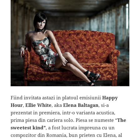
Fiind invitata astazi in platoul emisiunii
Happy
Hour
,
Ellie White
, aka
Elena Baltagan
, si-a
prezentat in premiera, intr-o varianta acustica,
prima piesa din cariera solo. Piesa se numeste “
The
sweetest kind”
, a fost lucrata impreuna cu un
compozitor din Romania, bun prieten cu Elena, al