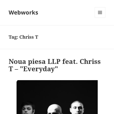
Webworks
MENU
AND
WIDGETS
Tag:
Chriss T
Noua piesa LLP feat. Chriss
T – "Everyday"