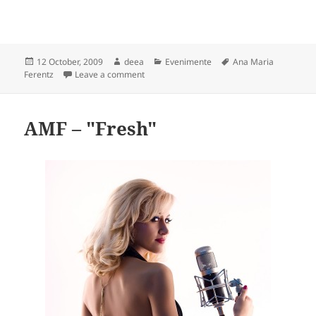
Posted
Author
Categories
Tags
12 October, 2009
deea
Evenimente
Ana Maria
on
on Ana Maria Ferentz canta in Twice
Ferentz
Leave a comment
AMF – "Fresh"