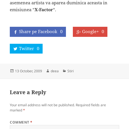
asemenea artista va aparea duminica aceasta in
emisiunea “
X-Factor
“.
Share pe Facebook
0
Google+
0
Twitter
0
Posted
Author
Categories
13 October, 2009
deea
Stiri
on
Leave a Reply
Your email address will not be published.
Required fields are
marked
*
COMMENT
*