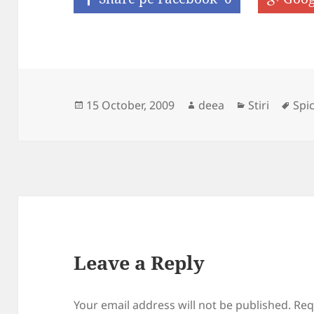
Posted
Author
Categories
Tag
15 October, 2009
deea
Stiri
Spic
on
Leave a Reply
Your email address will not be published.
Req