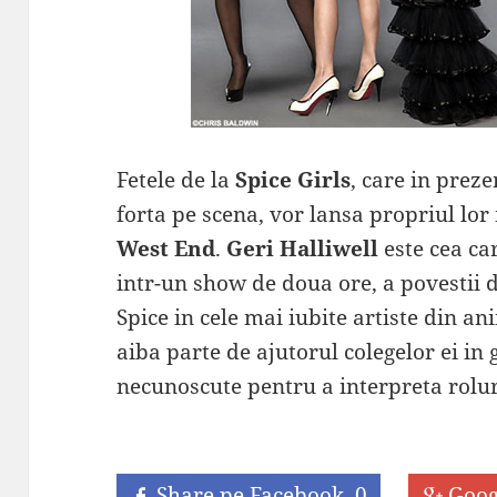
Fetele de la
Spice Girls
, care in prez
forta pe scena, vor lansa propriul lor
West End
.
Geri Halliwell
este cea ca
intr-un show de doua ore, a povestii 
Spice in cele mai iubite artiste din an
aiba parte de ajutorul colegelor ei in g
necunoscute pentru a interpreta roluri
Share pe Facebook
0
Goog