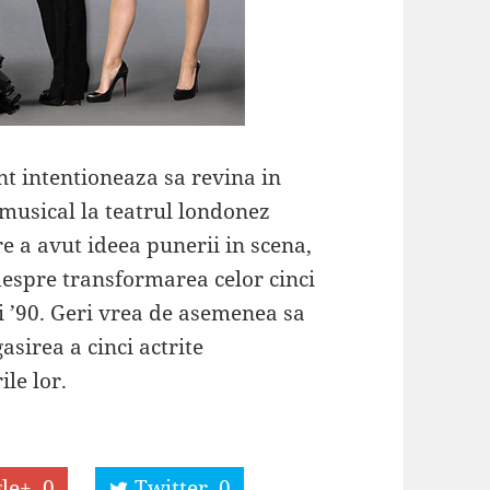
ent intentioneaza sa revina in
 musical la teatrul londonez
re a avut ideea punerii in scena,
despre transformarea celor cinci
ii ’90. Geri vrea de asemenea sa
asirea a cinci actrite
le lor.
le+
0
Twitter
0