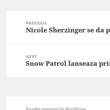
Post
navigation
PREVIOUS
Nicole Sherzinger se da 
Previous
post:
NEXT
Snow Patrol lanseaza pri
Next
post:
Proudly powered by WordPress