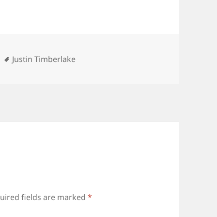
es
Tags
Justin Timberlake
uired fields are marked
*