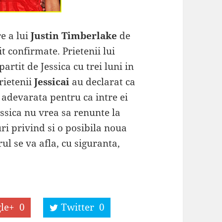
e a lui
Justin Timberlake
de
sit confirmate. Prietenii lui
partit de Jessica cu trei luni in
rietenii
Jessicai
au declarat ca
 adevarata pentru ca intre ei
essica nu vrea sa renunte la
uri privind si o posibila noua
ul se va afla, cu siguranta,
le+
0
Twitter
0