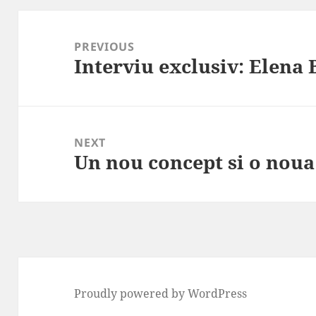
Post
navigation
PREVIOUS
Interviu exclusiv: Elena 
Previous
post:
NEXT
Un nou concept si o noua
Next
post:
Proudly powered by WordPress