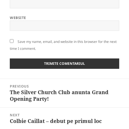
WEBSITE
Save my name, email, and website in this browser for the next
time I comment.
Post
PREVIOUS
navigation
The Silver Church Club anunta Grand
Previous
Opening Party!
post:
NEXT
Colbie Caillat – debut pe primul loc
Next
post: