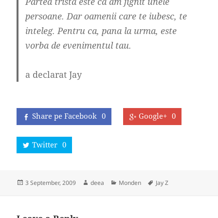
Partea trista este ca am jignit unele
persoane. Dar oamenii care te iubesc, te
inteleg. Pentru ca, pana la urma, este
vorba de evenimentul tau.
a declarat Jay
Share pe Facebook
0
Google+
0
Twitter
0
Posted
Author
Categories
Tags
3 September, 2009
deea
Monden
Jay Z
on