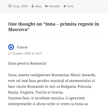
Posted
Author
Categories
Tags
4 July, 2009
deea
Monden
Inna
on
One thought on “Inna – primita regeste in
Moscova”
Guest
says:
27 October, 2009 at 18:01
Inna pentru Romania!
Inna, marea castigatoare Romanian Music Awards,
este cel mai bun produs muzical al momentului si
face cinste Romaniei in tari ca Bulgaria, Polonia,
Rusia, Ungaria, Turcia si Grecia.
Suntem fani, ii ascultam muzica, ii apreciem
interpretarile si show-urile si vrem ca Inna sa