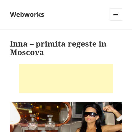
Webworks
MENU
AND
WIDGETS
Inna – primita regeste in
Moscova