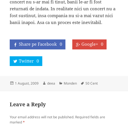
concert nu s-ar mai fi tinut, banii le-ar fi fost
returnati de indata. In realitate nici un concert nu a
fost sustinut, insa compania nu si-a mai vazut nici
banii inapoi. Asa ca un proces este inevitabil.
Share pe Facebook
0
Google+
0
Twitter
0
Posted
Author
Categories
Tags
1 August, 2009
deea
Monden
50 Cent
on
Leave a Reply
Your email address will not be published.
Required fields are
marked
*