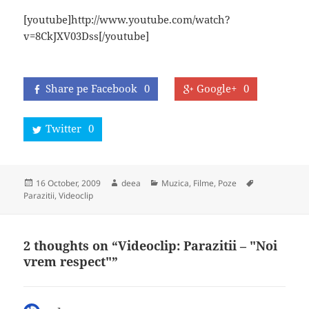
[youtube]http://www.youtube.com/watch?
v=8CkJXV03Dss[/youtube]
Share pe Facebook
0
Google+
0
Twitter
0
Posted
Author
Categories
Tags
16 October, 2009
deea
Muzica, Filme, Poze
on
Parazitii
,
Videoclip
2 thoughts on “Videoclip: Parazitii – "Noi
vrem respect"”