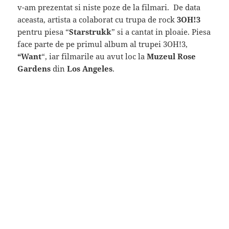
v-am prezentat si niste poze de la filmari. De data
aceasta, artista a colaborat cu trupa de rock
3OH!3
pentru piesa “
Starstrukk
” si a cantat in ploaie. Piesa
face parte de pe primul album al trupei 3OH!3,
“Want
“, iar filmarile au avut loc la
Muzeul Rose
Gardens
din
Los Angeles
.