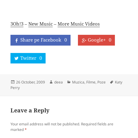
3Oh!3
–
New Music
–
More Music Videos
Share pe Facebook
0
Google+
0
Twitter
0
Posted
Author
Categories
Tags
26 October, 2009
deea
Muzica, Filme, Poze
Katy
on
Perry
Leave a Reply
Your email address will not be published.
Required fields are
marked
*