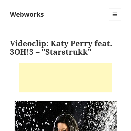
Webworks
MENU
AND
WIDGETS
Videoclip: Katy Perry feat.
3OH!3 – "Starstrukk"