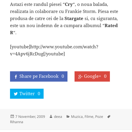
Astazi este randul piesei “
Cry
“, o noua balada,
realizata in colaborare cu Frankie Storm. Piesa este
produsa de catre cei de la
Stargate
si, cu siguranta,
este un nou indemn de a cumpara albumul “
Rated
R
“.
[youtube]http://www.youtube.com/watch?
v=4Apv6jRcDug[/youtube]
Share pe Facebook
0
Google+
0
Twitter
0
Posted
Author
Categories
Tags
7 November, 2009
deea
Muzica, Filme, Poze
on
Rihanna