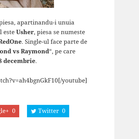
 piesa, apartinandu-i unuia
ul este
Usher
, piesa se numeste
RedOne
. Single-ul face parte de
ond vs Raymond
“, pe care
8 decembrie
.
atch?v=ah4bgnGkF10[/youtube]
le+
0
Twitter
0