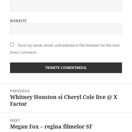
WEBSITE
Save my name, email, and website in this browser for the next
time I comment.
Post
PREVIOUS
navigation
Whitney Houston si Cheryl Cole live @ X
Previous
Factor
post:
NEXT
Megan Fox – regina filmelor SF
Next