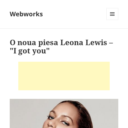
Webworks
MENU
AND
WIDGETS
O noua piesa Leona Lewis –
"I got you"