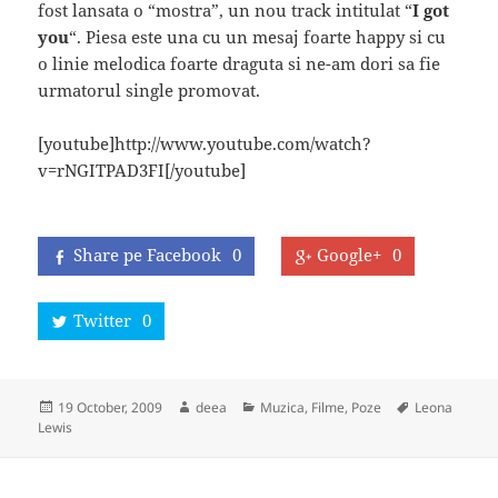
fost lansata o “mostra”, un nou track intitulat “
I got
you
“. Piesa este una cu un mesaj foarte happy si cu
o linie melodica foarte draguta si ne-am dori sa fie
urmatorul single promovat.
[youtube]http://www.youtube.com/watch?
v=rNGITPAD3FI[/youtube]
Share pe Facebook
0
Google+
0
Twitter
0
Posted
Author
Categories
Tags
19 October, 2009
deea
Muzica, Filme, Poze
Leona
on
Lewis