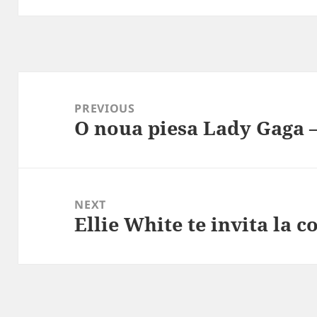
Post
navigation
PREVIOUS
O noua piesa Lady Gaga 
Previous
post:
NEXT
Ellie White te invita la c
Next
post: