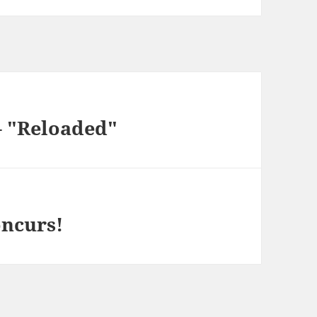
– "Reloaded"
oncurs!