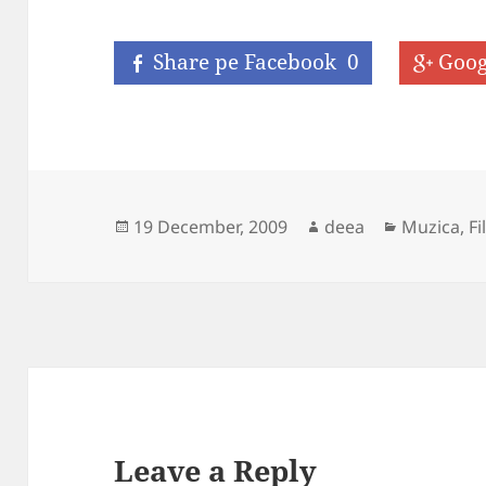
Share pe Facebook
0
Goog
Posted
Author
Categorie
19 December, 2009
deea
Muzica, Fi
on
Leave a Reply