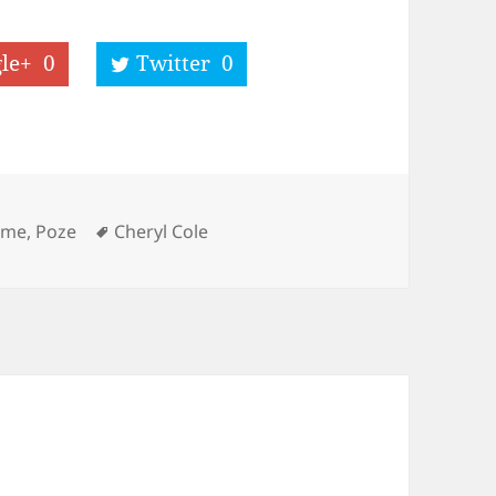
le+
0
Twitter
0
s
Tags
lme, Poze
Cheryl Cole