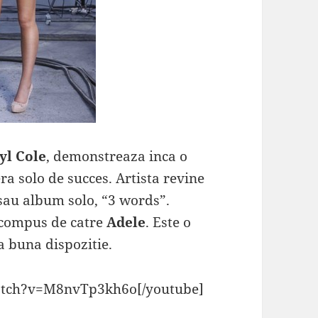
yl Cole
, demonstreaza inca o
era solo de succes. Artista revine
sau album solo, “3 words”.
t compus de catre
Adele
. Este o
a buna dispozitie.
atch?v=M8nvTp3kh6o[/youtube]