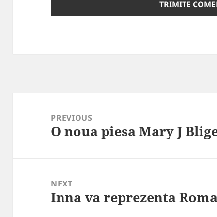
Post
navigation
PREVIOUS
O noua piesa Mary J Blig
Previous
post:
NEXT
Inna va reprezenta Roma
Next
post: