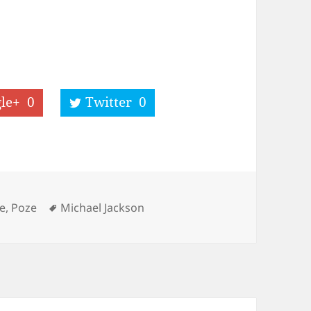
le+
0
Twitter
0
Tags
e, Poze
Michael Jackson