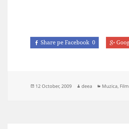
Share pe Facebook
0
Goog
Posted
Author
Categories
12 October, 2009
deea
Muzica, Film
on