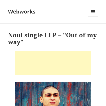
Webworks
MENU
AND
WIDGETS
Noul single LLP – "Out of my
way"