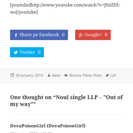
[youtube]http://www.youtube.com/watch?v=JSitZlfI-
ws[/youtube]
Share pe Facebook
0
Google+
0
Twitter
0
Posted
Author
Categories
Tags
28 January, 2010
deea
Muzica, Filme, Poze
LLP
on
One thought on “Noul single LLP – "Out of
my way"”
DeeaPoisonGirl (DeeaPoisonGirl)
says: