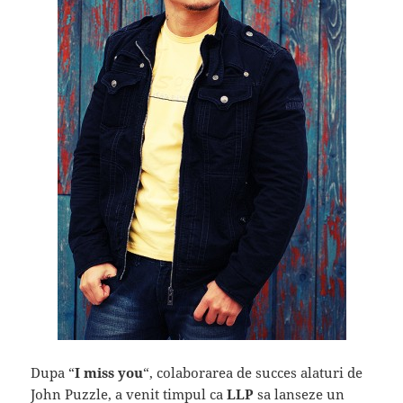
Dupa “
I miss you
“, colaborarea de succes alaturi de
John Puzzle, a venit timpul ca
LLP
sa lanseze un