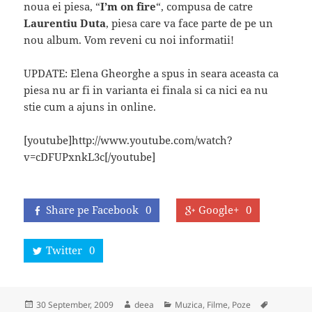
noua ei piesa, “
I’m on fire
“, compusa de catre
Laurentiu Duta
, piesa care va face parte de pe un
nou album. Vom reveni cu noi informatii!
UPDATE: Elena Gheorghe a spus in seara aceasta ca
piesa nu ar fi in varianta ei finala si ca nici ea nu
stie cum a ajuns in online.
[youtube]http://www.youtube.com/watch?
v=cDFUPxnkL3c[/youtube]
Share pe Facebook
0
Google+
0
Twitter
0
Posted
Author
Categories
Tags
30 September, 2009
deea
Muzica, Filme, Poze