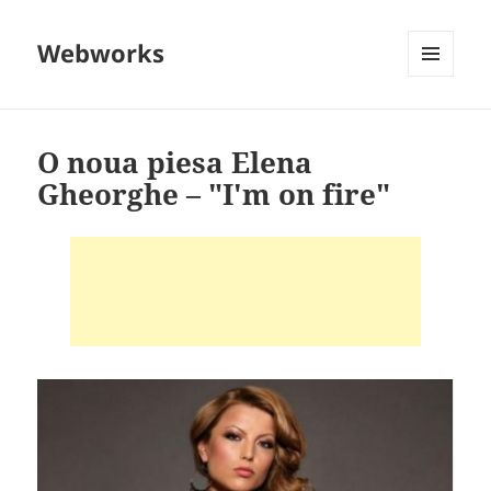
Webworks
MENU
AND
WIDGETS
O noua piesa Elena
Gheorghe – "I'm on fire"