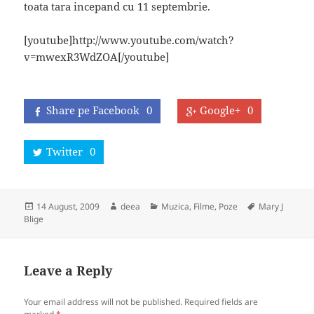
toata tara incepand cu 11 septembrie.
[youtube]http://www.youtube.com/watch?
v=mwexR3WdZOA[/youtube]
Share pe Facebook
0
Google+
0
Twitter
0
Posted
Author
Categories
Tags
14 August, 2009
deea
Muzica, Filme, Poze
Mary J
on
Blige
Leave a Reply
Your email address will not be published.
Required fields are