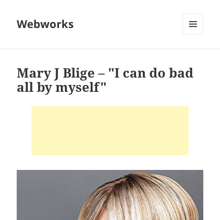
Webworks
MENU
AND
WIDGETS
Mary J Blige – "I can do bad
all by myself"