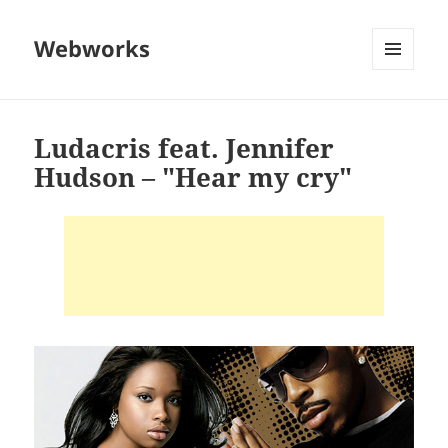
Webworks
MENU
AND
WIDGETS
Ludacris feat. Jennifer
Hudson – "Hear my cry"