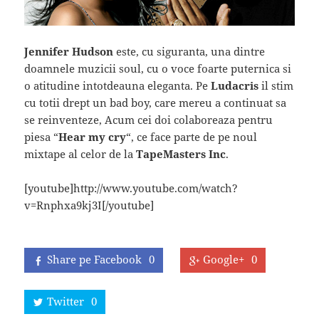
Jennifer Hudson
este, cu siguranta, una dintre
doamnele muzicii soul, cu o voce foarte puternica si
o atitudine intotdeauna eleganta. Pe
Ludacris
il stim
cu totii drept un bad boy, care mereu a continuat sa
se reinventeze, Acum cei doi colaboreaza pentru
piesa “
Hear my cry
“, ce face parte de pe noul
mixtape al celor de la
TapeMasters Inc
.
[youtube]http://www.youtube.com/watch?
v=Rnphxa9kj3I[/youtube]
Share pe Facebook
0
Google+
0
Twitter
0