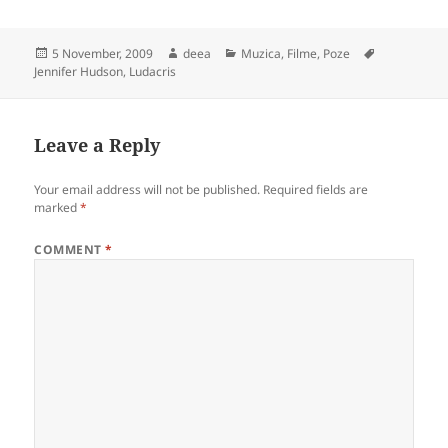
Posted
Author
Categories
Tags
5 November, 2009
deea
Muzica, Filme, Poze
on
Jennifer Hudson
,
Ludacris
Leave a Reply
Your email address will not be published.
Required fields are
marked
*
COMMENT
*