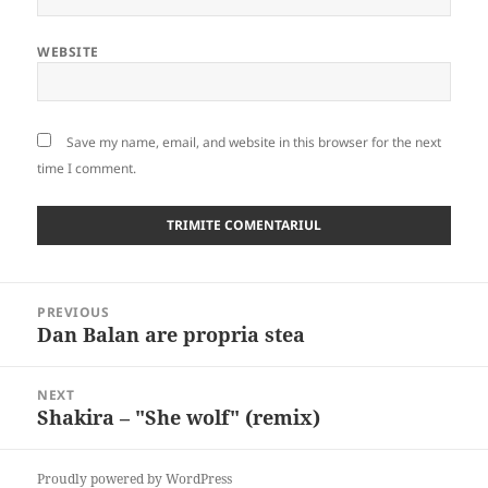
WEBSITE
Save my name, email, and website in this browser for the next
time I comment.
Post
PREVIOUS
navigation
Dan Balan are propria stea
Previous
post:
NEXT
Shakira – "She wolf" (remix)
Next
post:
Proudly powered by WordPress