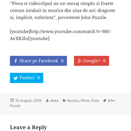
“Piesa si videoclipul au un mesaj simplu si foarte
comun intalnit in muzica din ziua de azi: dragoste
si, implicit, suferinta”, povesteste John Puzzle.
[youtube]http://www.youtube.com/watch?v=80C-
AvXK2lo[/youtube]
Share pe Facebook
0
Google+
0
Twitter
0
Posted
Author
Categories
Tags
25 August, 2009
deea
Muzica, Filme, Poze
John
on
Puzzle
Leave a Reply