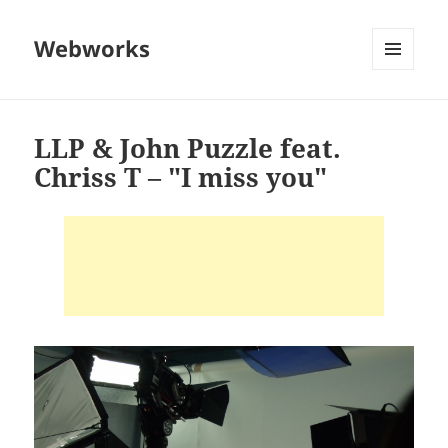
Webworks
MENU
AND
WIDGETS
LLP & John Puzzle feat.
Chriss T – "I miss you"