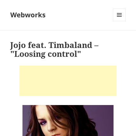
Webworks
MENU
AND
WIDGETS
Jojo feat. Timbaland –
"Loosing control"