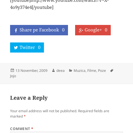
[youtube]http://www.youtube.com/watch?v=X-
4o9y374e4[/youtube]
Share pe Facebook
0
Google+
0
Twitter
0
Posted
Author
Categories
Tags
13 November, 2009
deea
Muzica, Filme, Poze
on
Jojo
Leave a Reply
Your email address will not be published.
Required fields are
marked
*
COMMENT
*