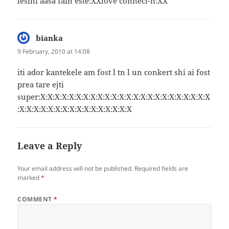
lesini aasa fain este:XXlove connect-n:XX
bianka
says:
9 February, 2010 at 14:08
iti ador kantekele am fost l tn l un conkert shi ai fost
prea tare ejti
super:X:X:X:X:X:X:X:X:X:X:X:X:X:X:X:X:X:X:X:X:X:X:X:X
:X:X:X:X:X:X:X:X:X:X:X:X:X:X:X:X
Leave a Reply
Your email address will not be published.
Required fields are
marked
*
COMMENT
*