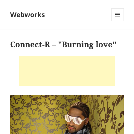
Webworks
MENU
AND
WIDGETS
Connect-R – "Burning love"