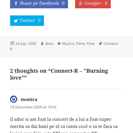
Share pe Facebook
0
Google+
0
Twitter
0
Posted
Author
Categories
Tags
24 July, 2009
deea
Muzica, Filme, Poze
Connect-
on
R
2 thoughts on “Connect-R – "Burning
love"”
monica
says:
18 December, 2009 at 18:56
il ador si am foat la concert de a lui a foat super
merita sa dai bani pe el ca canta cool o sa te faca sa