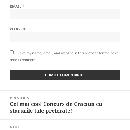
EMAIL
*
WEBSITE
Save my name, email, and website in this browser for the next
time I comment.
Post
PREVIOUS
navigation
Cel mai cool Concurs de Craciun cu
Previous
starurile tale preferate!
post:
NEXT