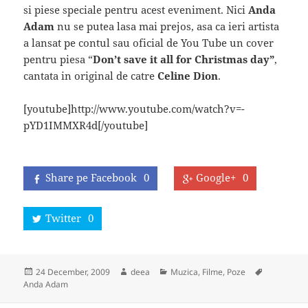
si piese speciale pentru acest eveniment. Nici
Anda
Adam
nu se putea lasa mai prejos, asa ca ieri artista
a lansat pe contul sau oficial de You Tube un cover
pentru piesa “
Don’t save it all for Christmas day”
,
cantata in original de catre
Celine Dion
.
[youtube]http://www.youtube.com/watch?v=-
pYD1IMMXR4d[/youtube]
Share pe Facebook
0
Google+
0
Twitter
0
Posted
Author
Categories
Tags
24 December, 2009
deea
Muzica, Filme, Poze
on
Anda Adam