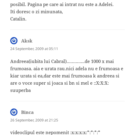
posibil. Pagina pe care ai intrat nu este a Adelei.
Iti doresc o zi minunata,
Catalin.
Aksk
says:
24 September, 2009 at 05:11
Andreea(iubita lui Cabral)…………..de 1000 x mai
frumoasa. aia e urata rau.nici adela nu e frumoasa e
kiar urata si ea,dar este mai frumoasa k andreea si
are o voce super si joaca si bn si mel e ::X:X:X:
suuperba
Binca
says:
26 September, 2009 at 21:25
videoclipul este nepomenit :x:x:x:x:*:*:*:*