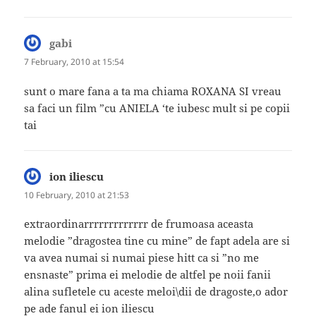
gabi
says:
7 February, 2010 at 15:54
sunt o mare fana a ta ma chiama ROXANA SI vreau
sa faci un film ”cu ANIELA ‘te iubesc mult si pe copii
tai
ion iliescu
says:
10 February, 2010 at 21:53
extraordinarrrrrrrrrrrrr de frumoasa aceasta
melodie ”dragostea tine cu mine” de fapt adela are si
va avea numai si numai piese hitt ca si ”no me
ensnaste” prima ei melodie de altfel pe noii fanii
alina sufletele cu aceste meloi\dii de dragoste,o ador
pe ade fanul ei ion iliescu