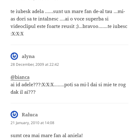
te iubesk adela ……sunt un mare fan de-al tau …mi-
as dori sa te intalnesc ….ai o voce superba si
videoclipul este foarte reusit ;)…bravoo…….te iubesc
:X:X:X
alyna
says:
28 December, 2009 at 22:42
@bianca
ai id adele???:X:X:X……..poti sa mi-l dai si mie te rog
dak il ai???
Raluca
says:
21 January, 2010 at 14:08
sumt cea mai mare fan al aniela!