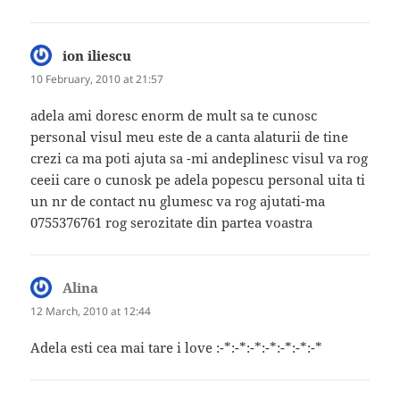
ion iliescu
says:
10 February, 2010 at 21:57
adela ami doresc enorm de mult sa te cunosc
personal visul meu este de a canta alaturii de tine
crezi ca ma poti ajuta sa -mi andeplinesc visul va rog
ceeii care o cunosk pe adela popescu personal uita ti
un nr de contact nu glumesc va rog ajutati-ma
0755376761 rog serozitate din partea voastra
Alina
says:
12 March, 2010 at 12:44
Adela esti cea mai tare i love :-*:-*:-*:-*:-*:-*:-*