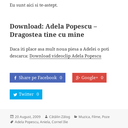
Eu sunt aici si te-astept.
Download: Adela Popescu –
Dragostea tine cu mine
Daca iti place asa mult noua piesa a Adelei o poti
descarca:
Download videoclip Adela Popescu
Share pe Facebook
0
Google+
0
Twitter
0
Posted
Author
Categories
20 August, 2009
Cătălin Zălog
Muzica, Filme, Poze
on
Tags
Adela Popescu
,
Aniela
,
Cornel Ilie