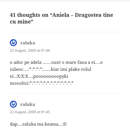
41 thoughts on “Aniela – Dragostea tine
cu mine”
raluka
says:
22 August, 2009 at 01:44
o ador pe adela …….sunt o mare fana a ei….o
iubesc….:*:*:*:*:……kiar imi plake rolul
ei..:X:X:X….pooooooooopyki
moooltzi:*:*:*:*:*:*:*:*:*:*:*:*:*
raluka
says:
22 August, 2009 at 01:45
dap….raluka ma keama…:D