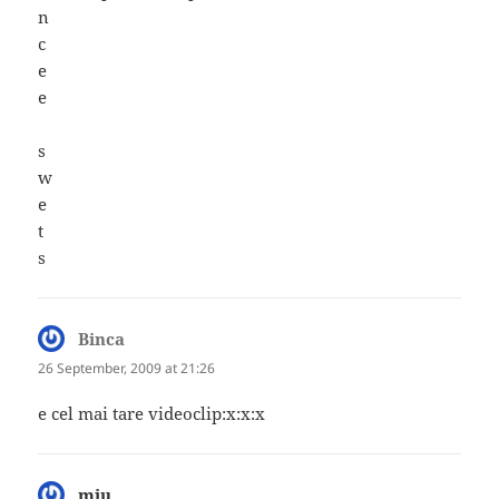
n
c
e
e
s
w
e
t
s
Binca
says:
26 September, 2009 at 21:26
e cel mai tare videoclip:x:x:x
miu
says: