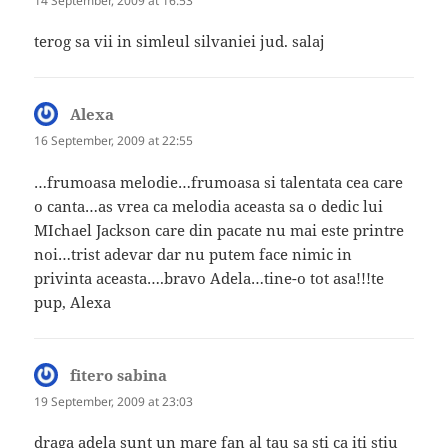
14 September, 2009 at 16:53
terog sa vii in simleul silvaniei jud. salaj
Alexa
says:
16 September, 2009 at 22:55
…frumoasa melodie…frumoasa si talentata cea care
o canta…as vrea ca melodia aceasta sa o dedic lui
MIchael Jackson care din pacate nu mai este printre
noi…trist adevar dar nu putem face nimic in
privinta aceasta….bravo Adela…tine-o tot asa!!!te
pup, Alexa
fitero sabina
says:
19 September, 2009 at 23:03
draga adela sunt un mare fan al tau sa sti ca iti stiu