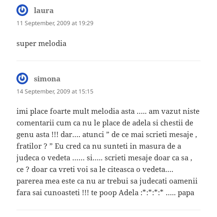
laura
says:
11 September, 2009 at 19:29
super melodia
simona
says:
14 September, 2009 at 15:15
imi place foarte mult melodia asta ….. am vazut niste
comentarii cum ca nu le place de adela si chestii de
genu asta !!! dar…. atunci ” de ce mai scrieti mesaje ,
fratilor ? ” Eu cred ca nu sunteti in masura de a
judeca o vedeta …… si….. scrieti mesaje doar ca sa ,
ce ? doar ca vreti voi sa le citeasca o vedeta….
parerea mea este ca nu ar trebui sa judecati oamenii
fara sai cunoasteti !!! te poop Adela :*:*:*:* ….. papa