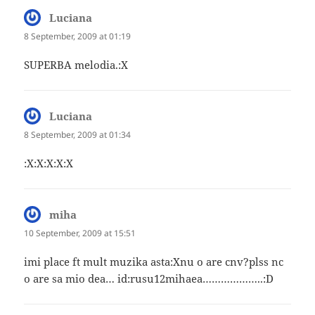
Luciana
says:
8 September, 2009 at 01:19
SUPERBA melodia.:X
Luciana
says:
8 September, 2009 at 01:34
:X:X:X:X:X
miha
says:
10 September, 2009 at 15:51
imi place ft mult muzika asta:Xnu o are cnv?plss nc
o are sa mio dea… id:rusu12mihaea………………..:D