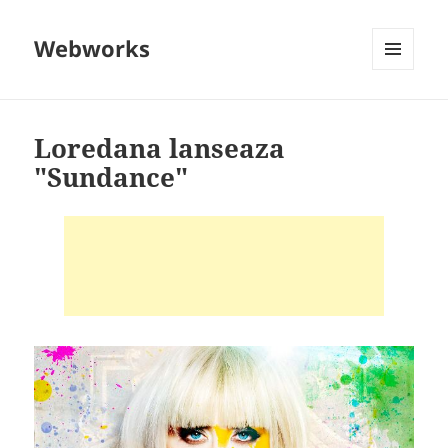
Webworks
MENU
AND
WIDGETS
Loredana lanseaza
"Sundance"