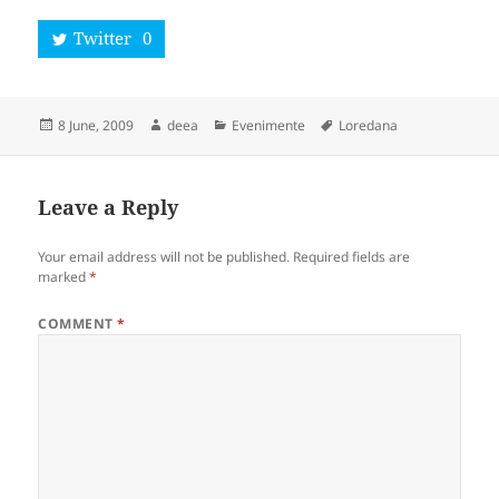
Twitter
0
Posted
Author
Categories
Tags
8 June, 2009
deea
Evenimente
Loredana
on
Leave a Reply
Your email address will not be published.
Required fields are
marked
*
COMMENT
*