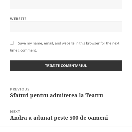
WEBSITE
Save my name, email, and website in this browser for the next
time I comment.
Post
PREVIOUS
navigation
Sfaturi pentru admiterea la Teatru
Previous
post:
NEXT
Andra a adunat peste 500 de oameni
Next
post: