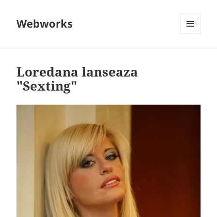
Webworks
MENU
AND
WIDGETS
Loredana lanseaza
"Sexting"