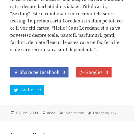
cat si despre barbatii din viata ei. Titlul cartii,
“Sexting” este o combinatie intre cuvintele sex si
teasing. In prefata cartii Loredana ii saluta pe toti cei
ce ii vor citi cartea, “Hello! Sunt Loredana si o sa va
povestesc despre toale, pantofi, parfumuri, genti,
farduri, de toate fleacurile astea care ne fac fericite
si de care recunosc ca sunt dependenta”.
Share pe Facebook
0
Google+
0
Twitter
0
Posted
Author
Categories
Tags
19 June, 2009
deea
Evenimente
Loredana
,
sex
on