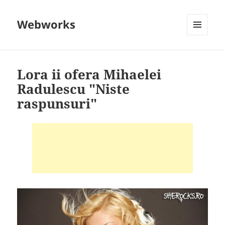
Webworks
MENU
AND
WIDGETS
Lora ii ofera Mihaelei
Radulescu "Niste
raspunsuri"