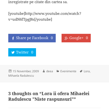
inregistrate pe citate din cartea sa.
[youtube]http://www.youtube.com/watch?
v=udN6fTpgJ8s[/youtube]
Share pe Facebook
0
Google+
0
Twitter
0
Posted
Author
Categories
Tags
15 November, 2009
deea
Evenimente
Lora
,
on
Mihaela Radulescu
3 thoughts on “Lora ii ofera Mihaelei
Radulescu "Niste raspunsuri"”