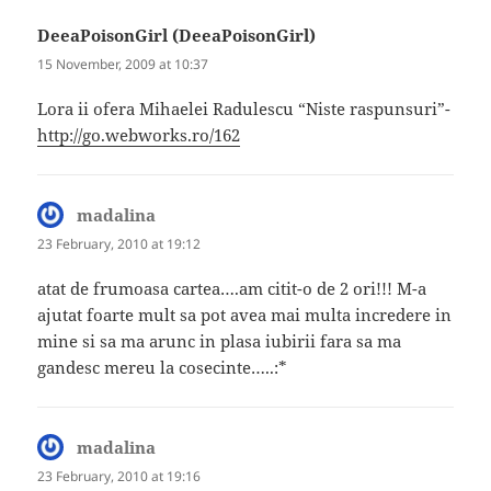
DeeaPoisonGirl (DeeaPoisonGirl)
says:
15 November, 2009 at 10:37
Lora ii ofera Mihaelei Radulescu “Niste raspunsuri”-
http://go.webworks.ro/162
madalina
says:
23 February, 2010 at 19:12
atat de frumoasa cartea….am citit-o de 2 ori!!! M-a
ajutat foarte mult sa pot avea mai multa incredere in
mine si sa ma arunc in plasa iubirii fara sa ma
gandesc mereu la cosecinte…..:*
madalina
says:
23 February, 2010 at 19:16