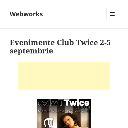
Webworks
MENU
AND
WIDGETS
Evenimente Club Twice 2-5
septembrie