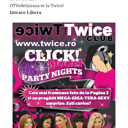
OTVedetizeaza-te la Twice!
Intrare Libera