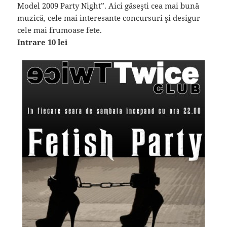
Model 2009 Party Night”. Aici găseşti cea mai bună
muzică, cele mai interesante concursuri şi desigur
cele mai frumoase fete.
Intrare 10 lei