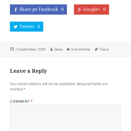
Share pe Facebook
0
Google+
0
Twitter
0
Posted
Author
Categories
Tags
2 September, 2009
deea
Evenimente
Twice
on
Leave a Reply
Your email address will not be published.
Required fields are
marked
*
COMMENT
*