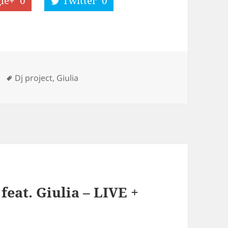
le+
0
Twitter
0
Tags
Dj project
,
Giulia
feat. Giulia – LIVE +