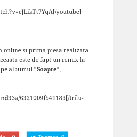
tch?v=cJLikTt7YqA[/youtube]
n online si prima piesa realizata
Aceasta este de fapt un remix la
de pe albumul “
Soapte
“,
Mand33a/6321009f541183[/trilu-