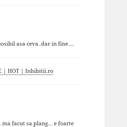
sibil asa ceva..dar in fine….
E | HOT | Inhibitii.ro
 ma facut sa plang… e foarte