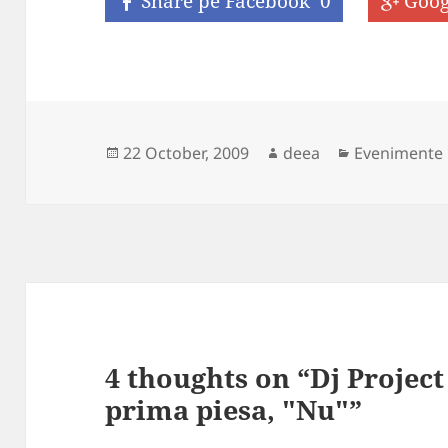
Share pe Facebook
0
Goog
Posted
Author
Categories
22 October, 2009
deea
Evenimente
on
4 thoughts on “Dj Project 
prima piesa, "Nu"”