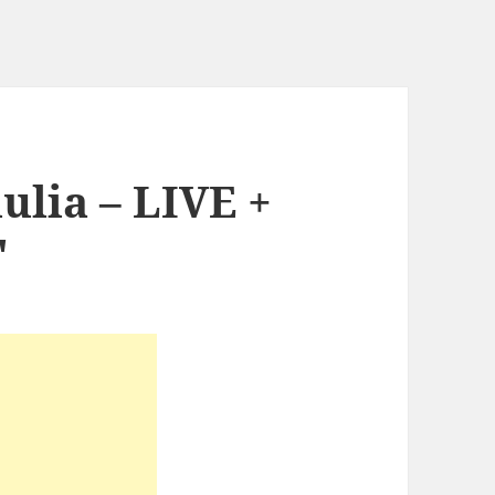
iulia – LIVE +
"