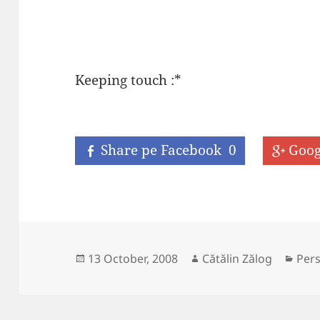
Keeping touch :*
Share pe Facebook
0
Goog
Posted
Author
Cate
13 October, 2008
Cătălin Zălog
Per
on